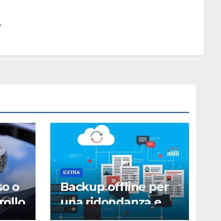
.
EXTRA
so o
Backup offline per
rollo
una ridondanza e
ripristino sicuro