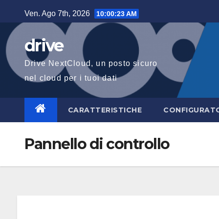
Salta
Ven. Ago 7th, 2026
10:00:23 AM
al
contenuto
drive
Drive NextCloud, un posto sicuro
nel cloud per i tuoi dati
CARATTERISTICHE
CONFIGURAT
Pannello di controllo