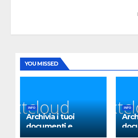
YOU MISSED
INFO
INFO
Archivia i tuoi
Arch
documenti e
docu
collabora con il tuo
sicu