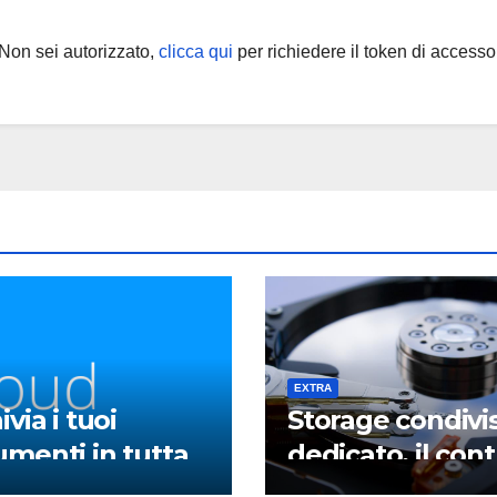
Non sei autorizzato,
clicca qui
per richiedere il token di accesso
EXTRA
ivia i tuoi
Storage condivi
menti in tutta
dedicato, il cont
rezza con un
è sempre tuo